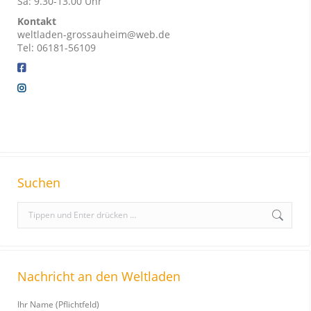
Sa: 9.30-13.00 Uhr
Kontakt
weltladen-grossauheim@web.de
Tel: 06181-56109
Suchen
S
e
a
r
Nachricht an den Weltladen
c
h
Ihr Name (Pflichtfeld)
: