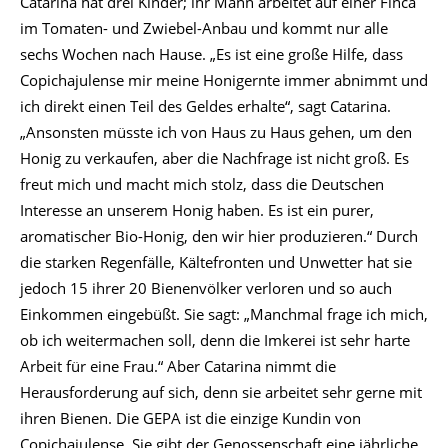
Catarina hat drei Kinder; ihr Mann arbeitet auf einer Finca
im Tomaten- und Zwiebel-Anbau und kommt nur alle
sechs Wochen nach Hause. „Es ist eine große Hilfe, dass
Copichajulense mir meine Honigernte immer abnimmt und
ich direkt einen Teil des Geldes erhalte“, sagt Catarina.
„Ansonsten müsste ich von Haus zu Haus gehen, um den
Honig zu verkaufen, aber die Nachfrage ist nicht groß. Es
freut mich und macht mich stolz, dass die Deutschen
Interesse an unserem Honig haben. Es ist ein purer,
aromatischer Bio-Honig, den wir hier produzieren.“ Durch
die starken Regenfälle, Kältefronten und Unwetter hat sie
jedoch 15 ihrer 20 Bienenvölker verloren und so auch
Einkommen eingebüßt. Sie sagt: „Manchmal frage ich mich,
ob ich weitermachen soll, denn die Imkerei ist sehr harte
Arbeit für eine Frau.“ Aber Catarina nimmt die
Herausforderung auf sich, denn sie arbeitet sehr gerne mit
ihren Bienen. Die GEPA ist die einzige Kundin von
Copichajulense. Sie gibt der Genossenschaft eine jährliche