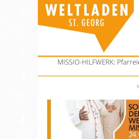
MISSIO-HILFWERK: Pfarreie
Si
S