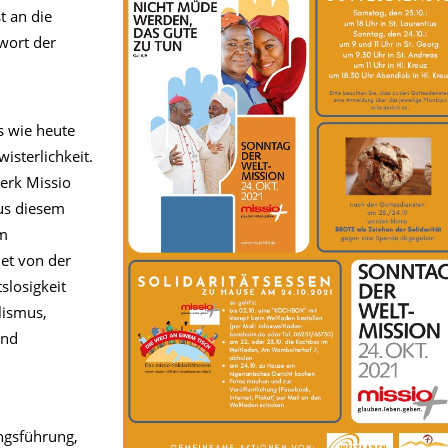
t an die
twort der
s wie heute
isterlichkeit.
erk Missio
us diesem
em
net von der
losigkeit
lismus,
und
ngsführung,