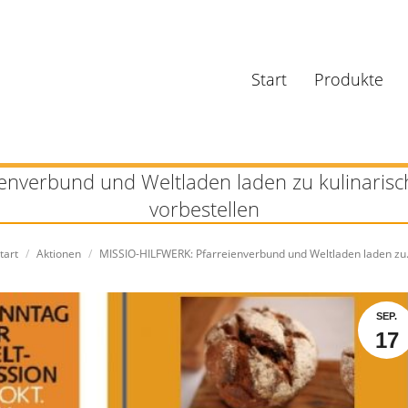
Start
Produkte
nverbund und Weltladen laden zu kulinarisc
vorbestellen
e befinden sich hier:
tart
Aktionen
MISSIO-HILFWERK: Pfarreienverbund und Weltladen laden z
SEP.
17