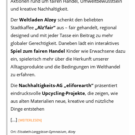
Aktionen rund um fairen Handel, Umweltbewusstsein
und kreative Nachhaltigkeit.
Der
Weltladen Alzey
schenkt den beliebten
Stadtkaffee
„Alz'fair“
aus – fair gehandelt, regional
designed und mit jeder Tasse ein Beitrag zu mehr
globaler Gerechtigkeit. Daneben lädt ein interaktives
Spiel zum fairen Handel
Kinder wie Erwachsene dazu
ein, spielerisch mehr über die Herkunft unserer
Alltagsprodukte und die Bedingungen im Welthandel
zu erfahren.
Die
Nachhaltigkeits-AG „eliforearth“
präsentiert
eindrucksvolle
Upcycling-Projekte
, die zeigen, wie
aus alten Materialien neue, kreative und nützliche
Dinge entstehen
[...]
[WEITERLESEN]
Ort:
Elisabeth-Langgässer-Gymnasium, Alzey