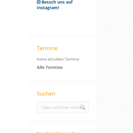
Besuch uns auf
Instagram!
Termine
Keine aktuellen Termine
Alle Termine
Suchen
S
e
a
r