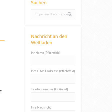
Suchen
S
e
a
r
Nachricht an den
c
Weltladen
h
:
Ihr Name (Pflichtfeld)
Ihre E-Mail-Adresse (Pflichtfeld)
Telefonnummer (Optional)
n:
Ihre Nachricht