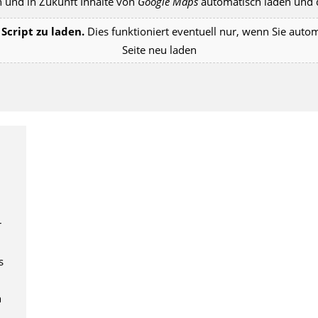
 und in Zukunft Inhalte von
Google Maps
automatisch laden und d
Script zu laden.
Dies funktioniert eventuell nur, wenn Sie auto
Seite neu laden
r
s
h
i