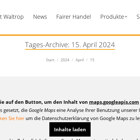
dt Waltrop
News
Fairer Handel
Produkte
S
Tages-Archive:
15. April 2024
Sie befinden sich hier:
Start
2024
April
15
Sie auf den Button, um den Inhalt von
maps.googleapis.com
s gesetzt, die
Google Maps
eine Analyse Ihrer Benutzung unserer I
ken Sie hier
um die Datenschutzerklärung von Google Maps zu le
Inhalte laden