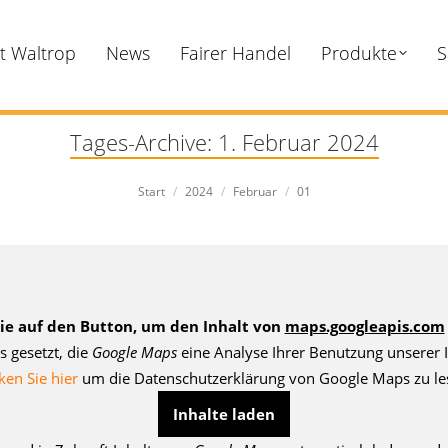
dt Waltrop
News
Fairer Handel
Produkte
S
Tages-Archive:
1. Februar 2024
Sie befinden sich hier:
Start
2024
Februar
01
Sie auf den Button, um den Inhalt von
maps.googleapis.com
s gesetzt, die
Google Maps
eine Analyse Ihrer Benutzung unserer I
ken Sie hier
um die Datenschutzerklärung von Google Maps zu le
Inhalte laden