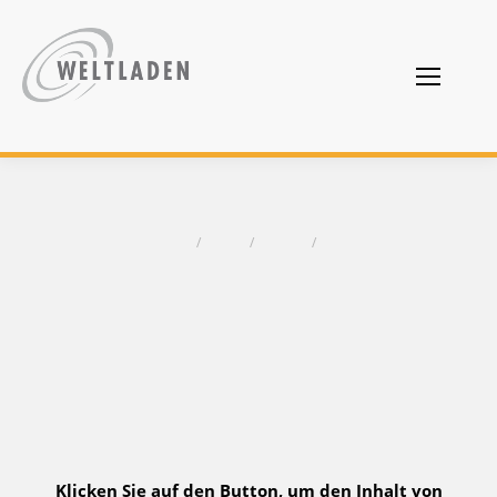
Tages-Archive:
15. Januar 2024
Sie befinden sich hier:
Start
2024
Januar
15
Klicken Sie auf den Button, um den Inhalt von