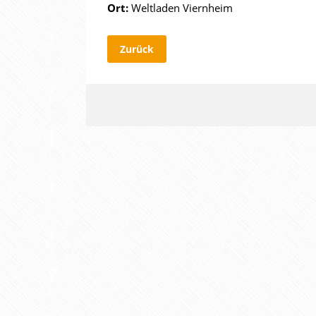
Ort:
Weltladen Viernheim
Zurück