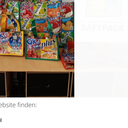
bsite finden:
l