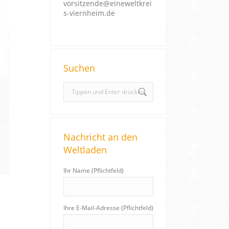
vorsitzende@eineweltkrei
s-viernheim.de
Suchen
S
e
a
r
Nachricht an den
c
Weltladen
h
:
Ihr Name (Pflichtfeld)
Ihre E-Mail-Adresse (Pflichtfeld)