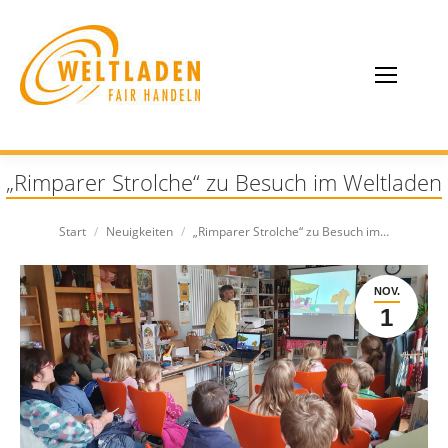
„Rimparer Strolche“ zu Besuch im Weltladen
Sie befinden sich hier:
Start
Neuigkeiten
„Rimparer Strolche“ zu Besuch im…
NOV.
1