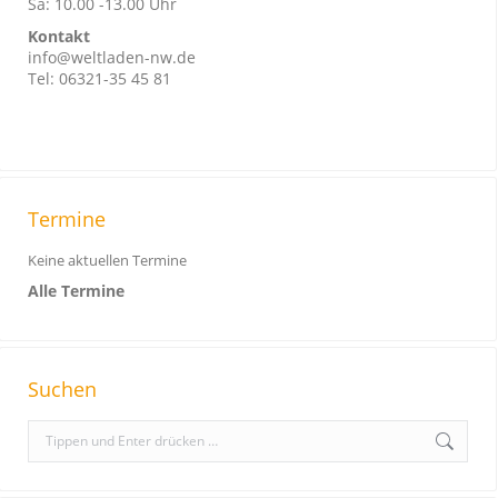
Sa: 10.00 -13.00 Uhr
Kontakt
info@weltladen-nw.de
Tel: 06321-35 45 81
Termine
Keine aktuellen Termine
Alle Termine
Suchen
S
e
a