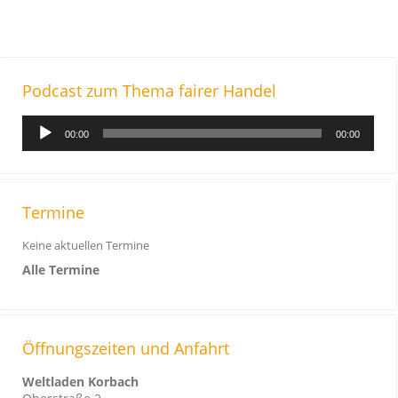
Podcast zum Thema fairer Handel
A
00:00
00:00
u
d
i
o
Termine
-
Keine aktuellen Termine
P
Alle Termine
l
a
y
e
Öffnungszeiten und Anfahrt
r
Weltladen Korbach