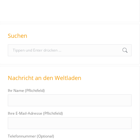
Suchen
S
e
a
r
Nachricht an den Weltladen
c
h
Ihr Name (Pflichtfeld)
:
Ihre E-Mail-Adresse (Pflichtfeld)
Telefonnummer (Optional)