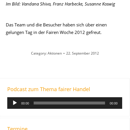
Im Bild: Vandana Shiva, Franz Harbecke, Susanne Koswig
Das Team und die Besucher haben sich über einen
gelungen Tag in der Fairen Woche 2012 gefreut.
Category:
Aktionen
22. September 2012
Podcast zum Thema fairer Handel
A
00:00
00:00
u
d
i
o
Termine