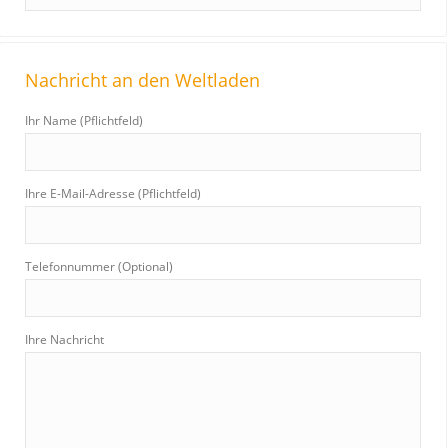
e
a
r
Nachricht an den Weltladen
c
h
Ihr Name (Pflichtfeld)
:
Ihre E-Mail-Adresse (Pflichtfeld)
Telefonnummer (Optional)
Ihre Nachricht