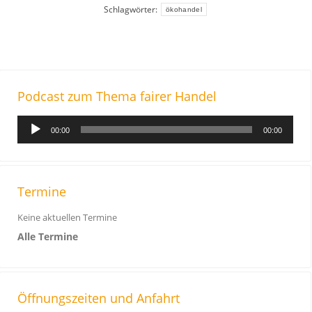
Schlagwörter:
ökohandel
Podcast zum Thema fairer Handel
A
00:00
00:00
u
d
i
o
Termine
-
Keine aktuellen Termine
P
Alle Termine
l
a
y
e
Öffnungszeiten und Anfahrt
r