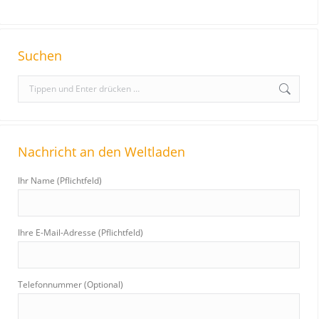
Suchen
S
e
a
r
Nachricht an den Weltladen
c
h
Ihr Name (Pflichtfeld)
:
Ihre E-Mail-Adresse (Pflichtfeld)
Telefonnummer (Optional)