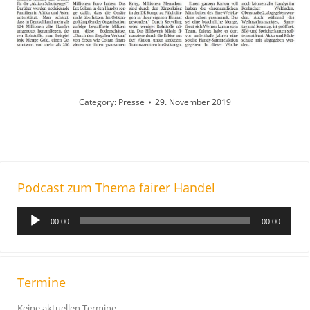
Category:
Presse
29. November 2019
Podcast zum Thema fairer Handel
A
00:00
00:00
u
d
i
o
Termine
-
Keine aktuellen Termine