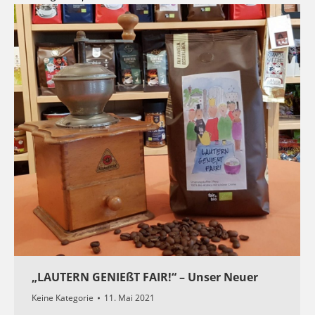
laden.
Die Seite versucht ein externes Script zu
laden.
Dies funktioniert eventuell nur, wenn Sie
automatisches Laden zulassen und diese Seite
neu laden
„LAUTERN GENIEßT FAIR!“ – Unser Neuer
Keine Kategorie
11. Mai 2021