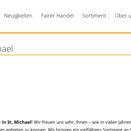
Neuigkeiten
Fairer Handel
Sortiment
Über 
hael
in St. Michael
! Wir freuen uns sehr, Ihnen – wie in vielen Jahr
anbieten zu können. Wir bringen ein vielfältiges Sortiment an 