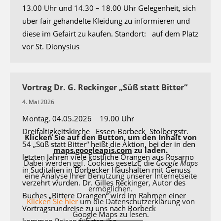
13.00 Uhr und 14.30 – 18.00 Uhr Gelegenheit, sich
über fair gehandelte Kleidung zu informieren und
diese im Gefairt zu kaufen. Standort: auf dem Platz
vor St. Dionysius
Vortrag Dr. G. Reckinger „Süß statt Bitter“
4. Mai 2026
Montag, 04.05.2026 19.00 Uhr
Dreifaltigkeitskirche Essen-Borbeck Stolbergstr.
Klicken Sie auf den Button, um den Inhalt von
54 „Süß statt Bitter“ heißt die Aktion, bei der in den
maps.googleapis.com
zu laden.
letzten Jahren viele köstliche Orangen aus Rosarno
Dabei werden ggf. Cookies gesetzt, die
Google Maps
in Süditalien in Borbecker Haushalten mit Genuss
eine Analyse Ihrer Benutzung unserer Internetseite
verzehrt wurden. Dr. Gilles Reckinger, Autor des
ermöglichen.
Buches „Bittere Orangen“ wird im Rahmen einer
Klicken Sie hier
um die Datenschutzerklärung von
Vortragsrundreise zu uns nach Borbeck
Google Maps zu lesen.