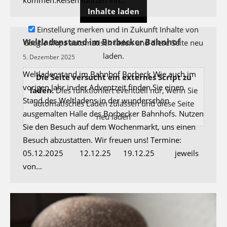
kommen.Reisen führten ihn…
Inhalte laden
Einstellung merken und in Zukunft Inhalte von
Weltladenstand im Borbecker Bahnhof
Google Maps
automatisch laden und diese Seite neu
laden.
5. Dezember 2025
Weltladenstand im Bahnhof Borbeck Wie auch im
Die Seite versucht ein externes Script zu
vorigen Jahr in der Adventzeit finden Sie einen
laden.
Dies funktioniert eventuell nur, wenn Sie
Stand des Weltladens in der wunderschön
automatisches Laden zulassen und diese Seite
ausgemalten Halle des Borbecker Bahnhofs. Nutzen
neu laden
Sie den Besuch auf dem Wochenmarkt, uns einen
Besuch abzustatten. Wir freuen uns! Termine:
05.12.2025 12.12.25 19.12.25 jeweils
von…