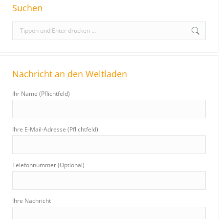
Suchen
S
e
a
r
Nachricht an den Weltladen
c
h
Ihr Name (Pflichtfeld)
:
Ihre E-Mail-Adresse (Pflichtfeld)
Telefonnummer (Optional)
Ihre Nachricht