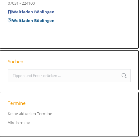
07031 - 224100
Weltladen Böblingen
Weltladen Böblingen
Suchen
S
e
a
r
c
Termine
h
:
Keine aktuellen Termine
Alle Termine