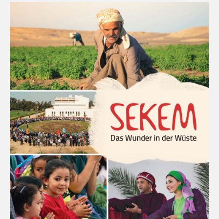
Klicken Sie auf den Button, um den Inhalt von
maps.googleapis.com
zu laden.
Dabei werden ggf. Cookies gesetzt, die
Google Maps
eine Analyse Ihrer Benutzung unserer Internetseite
ermöglichen.
Klicken Sie hier
um die Datenschutzerklärung von
Google Maps zu lesen.
Inhalte laden
Einstellung merken und in Zukunft Inhalte von
Google Maps
automatisch laden und diese Seite neu
laden.
Die Seite versucht ein externes Script zu
laden.
Dies funktioniert eventuell nur, wenn Sie
automatisches Laden zulassen und diese Seite
neu laden