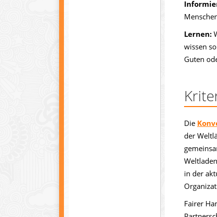
Informie
Menschen
Lernen:
W
wissen so
Guten ode
Krit
Die
Konv
der Weltl
gemeinsam
Weltladen
in der ak
Organizat
Fairer Han
Partnersc