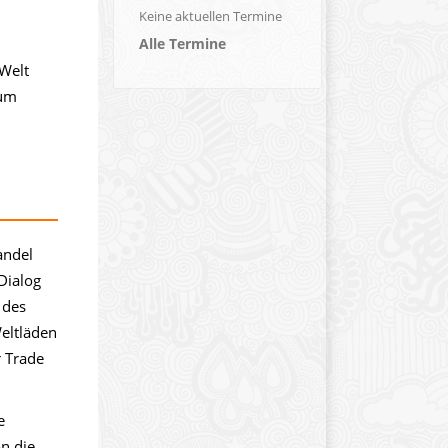
Keine aktuellen Termine
Alle Termine
 Welt
zum
andel
Dialog
 des
eltläden
r Trade
e
n die