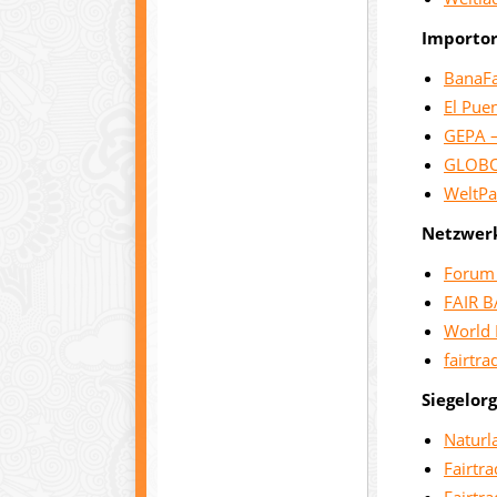
Importor
BanaFa
El Pue
GEPA –
GLOB
WeltPa
Netzwerk
Forum 
FAIR 
World 
fairtra
Siegelor
Naturl
Fairtr