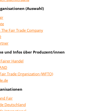
ganisationen (Auswahl)
ir
nte
 The Fair Trade Company
O
rtner
e und Infos über Produzent/innen
Fairer Handel
BAND
Fair Trade Organization (WFTO)
de.de
ganisationen
and Fair
ade Deutschland