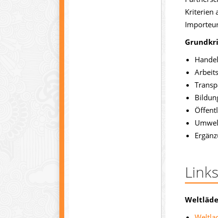
Kriterien
Importeur
Grundkri
Handel
Arbeit
Transp
Bildun
Öffentl
Umwel
Ergänz
Link
Weltläd
Weltla