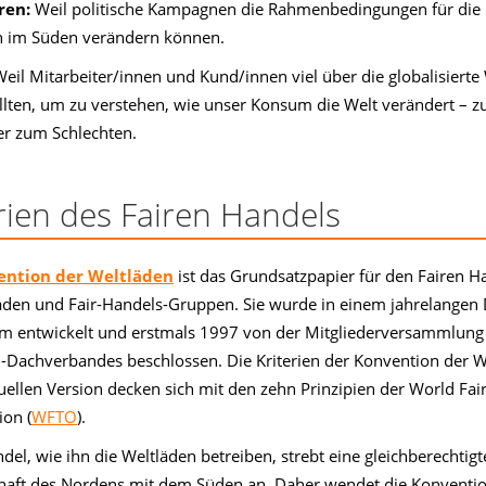
ren:
Weil politische Kampagnen die Rahmenbedingungen für die
 im Süden verändern können.
eil Mitarbeiter/innen und Kund/innen viel über die globalisierte
llten, um zu verstehen, wie unser Konsum die Welt verändert – 
r zum Schlechten.
erien des Fairen Handels
ention der Weltläden
ist das Grundsatzpapier für den Fairen H
äden und Fair-Handels-Gruppen. Sie wurde in einem jahrelangen 
 entwickelt und erstmals 1997 von der Mitgliederversammlung
-Dachverbandes beschlossen. Die Kriterien der Konvention der W
tuellen Version decken sich mit den zehn Prinzipien der World Fai
ion (
WFTO
).
del, wie ihn die Weltläden betreiben, strebt eine gleichberechtigt
haft des Nordens mit dem Süden an. Daher wendet die Konventio