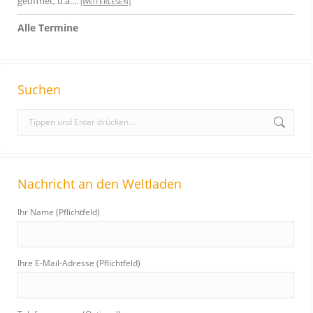
geöffnet, u.a....
[WEITERLESEN]
Alle Termine
Suchen
S
e
a
r
Nachricht an den Weltladen
c
h
Ihr Name (Pflichtfeld)
:
Ihre E-Mail-Adresse (Pflichtfeld)