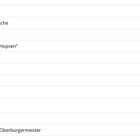
sche
 Hopsen“
t Oberbürgermeister