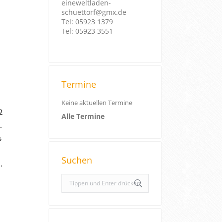
eineweltladen-
schuettorf@gmx.de
Tel: 05923 1379
Tel: 05923 3551
Termine
Keine aktuellen Termine
2
Alle Termine
.
s
Suchen
.
S
e
a
r