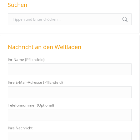
Suchen
S
e
a
r
Nachricht an den Weltladen
c
h
Ihr Name (Pflichtfeld)
:
Ihre E-Mail-Adresse (Pflichtfeld)
Telefonnummer (Optional)
Ihre Nachricht