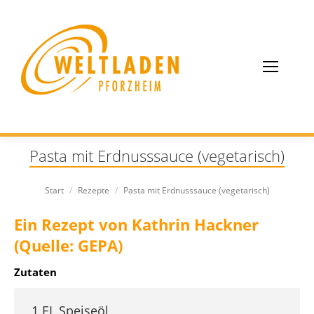
Pasta mit Erdnusssauce (vegetarisch)
Sie befinden sich hier:
Start
Rezepte
Pasta mit Erdnusssauce (vegetarisch)
Ein Rezept von Kathrin Hackner
(Quelle: GEPA)
Zutaten
1 EL Speiseöl