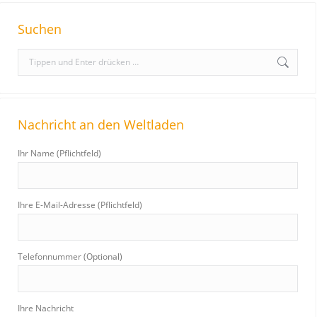
Suchen
S
e
a
r
Nachricht an den Weltladen
c
h
Ihr Name (Pflichtfeld)
:
Ihre E-Mail-Adresse (Pflichtfeld)
Telefonnummer (Optional)
Ihre Nachricht