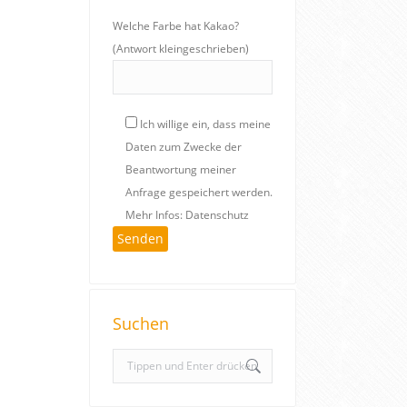
Welche Farbe hat Kakao?
(Antwort kleingeschrieben)
Ich willige ein, dass meine
Daten zum Zwecke der
Beantwortung meiner
Anfrage gespeichert werden.
Mehr Infos: Datenschutz
Suchen
S
e
a