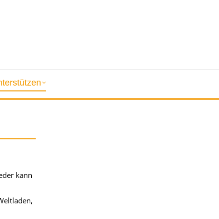
terstützen
eder kann
Weltladen,