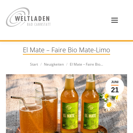
El Mate – Faire Bio Mate-Limo
Sie befinden sich hier:
Start
Neuigkeiten
El Mate – Faire Bio…
JUNI
21