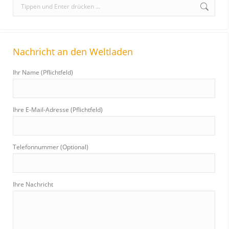
S
e
a
r
Nachricht an den Weltladen
c
h
Ihr Name (Pflichtfeld)
:
Ihre E-Mail-Adresse (Pflichtfeld)
Telefonnummer (Optional)
Ihre Nachricht