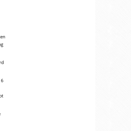
ten
ng
rd
 6
bt
e