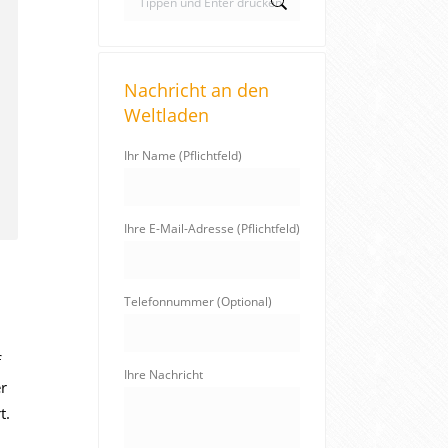
e
a
r
Nachricht an den
c
Weltladen
h
:
Ihr Name (Pflichtfeld)
Ihre E-Mail-Adresse (Pflichtfeld)
Telefonnummer (Optional)
f
Ihre Nachricht
er
t.