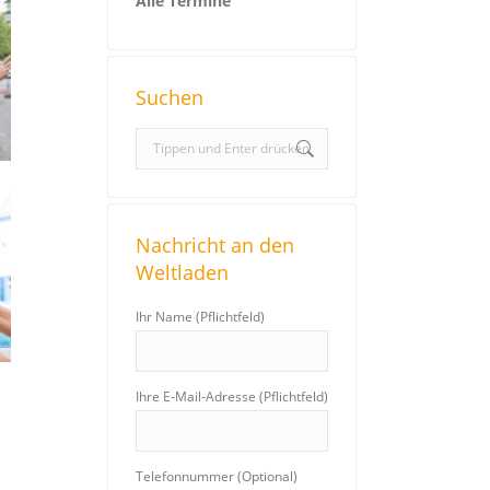
Alle Termine
Suchen
S
e
a
r
Nachricht an den
c
Weltladen
h
:
Ihr Name (Pflichtfeld)
Ihre E-Mail-Adresse (Pflichtfeld)
Telefonnummer (Optional)