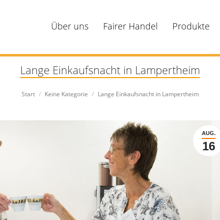
Über uns
Fairer Handel
Produkte
Lange Einkaufsnacht in Lampertheim
Sie befinden sich hier:
Start
Keine Kategorie
Lange Einkaufsnacht in Lampertheim
AUG.
16