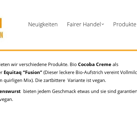
Neuigkeiten
Fairer Handel
Produkte
ieten wir verschiedene Produkte. Bio
Cocoba Creme
als
er
Equitaq “Fusion”
(Dieser leckere Bio-Aufstrich vereint Vollmil
uirligen Mix). Die zartbittere Variante ist vegan.
enswurst
bieten jedem Geschmack etwas und sie sind garantier
vegan.