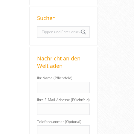
Suchen
S
e
a
r
Nachricht an den
c
Weltladen
h
:
Ihr Name (Pflichtfeld)
Ihre E-Mail-Adresse (Pflichtfeld)
Telefonnummer (Optional)