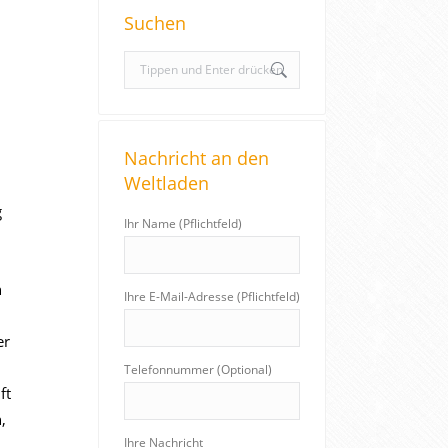
Suchen
S
e
a
r
Nachricht an den
c
Weltladen
h
:
g
Ihr Name (Pflichtfeld)
n
Ihre E-Mail-Adresse (Pflichtfeld)
er
Telefonnummer (Optional)
ft
,
Ihre Nachricht