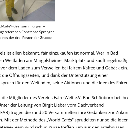
d-Cafe”-Ideensammlungen –
ngsreferentin Constanze Spranger
t eines der drei Poster der Gruppe
ls ist allen bekannt, fair einzukaufen ist normal. Wer in Bad
 den Weltladen am Mingolsheimer Marktplatz und kauft regelmäßi
 vor dem Laden zum Verweilen bei fairem Kaffee und Gebäck ein.
ert die Öffnungszeiten, und dank der Unterstützung einer
spruch für den Weltladen, seine Aktionen und die Idee des Faire
die Mitglieder des Vereins Faire Welt e.V. Bad Schönborn bei ihr
ter der Leitung von Birgit Lieber vom Dachverband
DEAB) trugen die rund 20 Versammelten ihre Gedanken zur Zukun
 Mit der Methode des „World Cafés“ sprudelten nur so die Ideen
ategie-Team wird sich in Kürze treffen, um aus den Ergebnissen