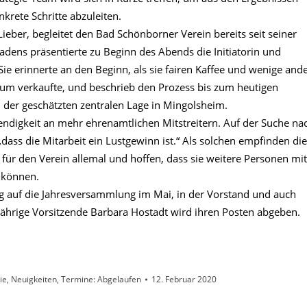
krete Schritte abzuleiten.
Lieber, begleitet den Bad Schönborner Verein bereits seit seiner
dens präsentierte zu Beginn des Abends die Initiatorin und
Sie erinnerte an den Beginn, als sie fairen Kaffee und wenige and
raum verkaufte, und beschrieb den Prozess bis zum heutigen
 der geschätzten zentralen Lage in Mingolsheim.
ndigkeit an mehr ehrenamtlichen Mitstreitern. Auf der Suche na
 „dass die Mitarbeit ein Lustgewinn ist.“ Als solchen empfinden die
r den Verein allemal und hoffen, dass sie weitere Personen mit
n können.
g auf die Jahresversammlung im Mai, in der Vorstand und auch
jährige Vorsitzende Barbara Hostadt wird ihren Posten abgeben.
ie
,
Neuigkeiten
,
Termine: Abgelaufen
12. Februar 2020