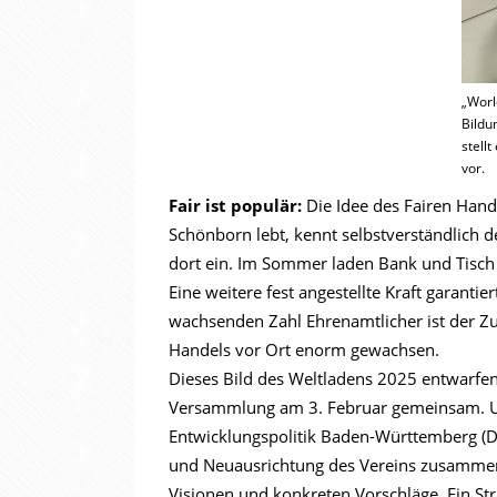
„Worl
Bildu
stell
vor.
Fair ist populär:
Die Idee des Fairen Hande
Schönborn lebt, kennt selbstverständlich
dort ein. Im Sommer laden Bank und Tisch
Eine weitere fest angestellte Kraft garanti
wachsenden Zahl Ehrenamtlicher ist der Zu
Handels vor Ort enorm gewachsen.
Dieses Bild des Weltladens 2025 entwarfen 
Versammlung am 3. Februar gemeinsam. Un
Entwicklungspolitik Baden-Württemberg (
und Neuausrichtung des Vereins zusammen.
Visionen und konkreten Vorschläge. Ein Str